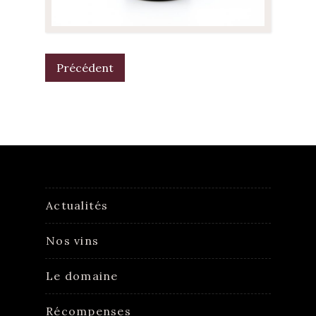
POST
NAVIGATION
Précédent
Actualités
Nos vins
Le domaine
Récompenses