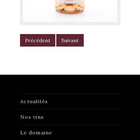
POST
NAVIGATION
Précédent
Suivant
Actualités
Nos vins
Le domaine